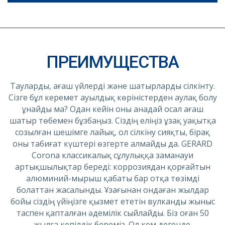
ПРЕИМУЩЕСТВА
Тауларды, ағаш үйлерді және шатырларды сілкінту.
Сізге бұл керемет ауылдық көріністерден аулақ болу
ұнайды ма? Одан кейін оны анадай осал ағаш
шатыр төбемен бұзбаңыз. Сіздің еліңіз ұзақ уақытқа
созылған шешімге лайық, ол сілкіну сияқты, бірақ
оны табиғат күштері өзгерте алмайды да. GERARD
Corona классикалық сұлулыққа заманауи
артықшылықтар береді: коррозиядан қорғайтын
алюминий-мырыш қабаты бар отқа төзімді
болаттан жасалынды. Ұзағынан ондаған жылдар
бойы сіздің үйіңізге қызмет ететін вулканды жыныс
таспен қапталған әдемілік сыйлайды. Біз оған 50
жылға кепілдік береміз. Ол кем дегенде.