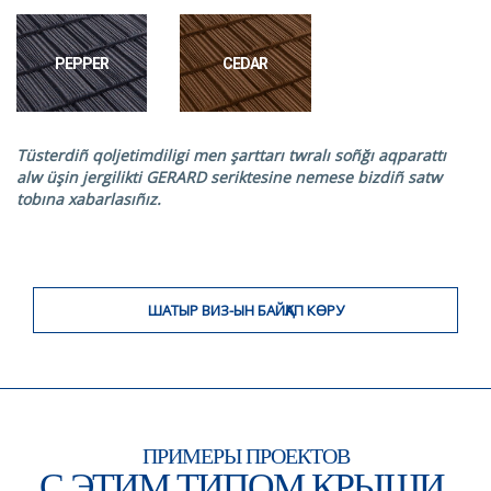
PEPPER
CEDAR
Tüsterdiñ qoljetimdiligi men şarttarı twralı soñğı aqparattı
alw üşin jergilikti GERARD seriktesine nemese bizdiñ satw
tobına xabarlasıñız.
ШАТЫР ВИЗ-ЫН БАЙҚАП КӨРУ
ПРИМЕРЫ ПРОЕКТОВ
С ЭТИМ ТИПОМ КРЫШИ.