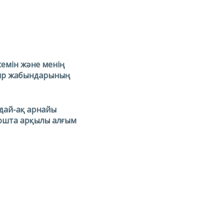
семін және менің
тыр жабындарының
дай-ақ арнайы
ошта арқылы алғым