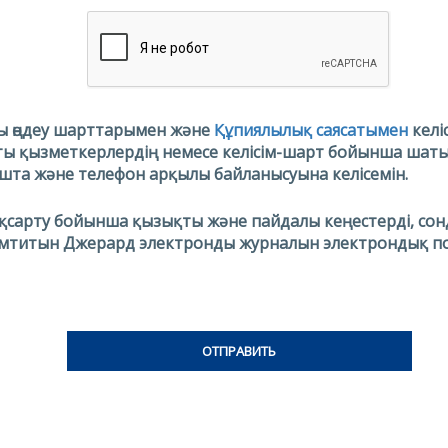
ы өңдеу шарттарымен
және
Құпиялылық саясатымен
келі
ты қызметкерлердің немесе келісім-шарт бойынша ша
шта және телефон арқылы байланысуына келісемін.
қсарту бойынша қызықты және пайдалы кеңестерді, сон
мтитын Джерард электронды журналын электрондық п