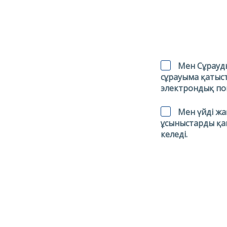
Мен
Сұрауд
сұрауыма қатыс
электрондық по
Мен үйді жа
ұсыныстарды қа
келеді.