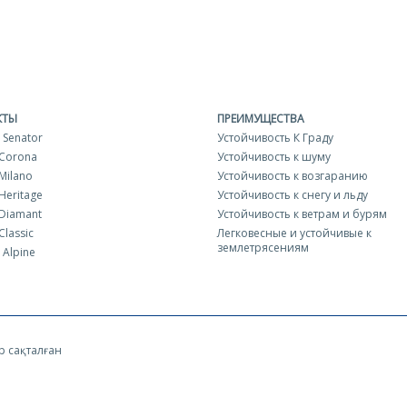
КТЫ
ПРЕИМУЩЕСТВА
 Senator
Устойчивость К Граду
 Corona
Устойчивость к шуму
Milano
Устойчивость к возгаранию
Heritage
Устойчивость к снегу и льду
Diamant
Устойчивость к ветрам и бурям
Classic
Легковесные и устойчивые к
землетрясениям
Alpine
р сақталған